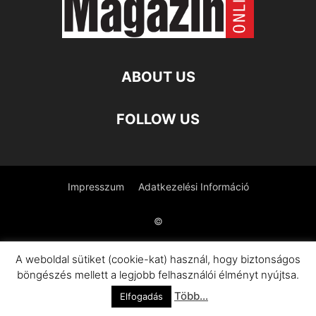
ABOUT US
FOLLOW US
Impresszum
Adatkezelési Információ
©
A weboldal sütiket (cookie-kat) használ, hogy biztonságos
böngészés mellett a legjobb felhasználói élményt nyújtsa.
Több...
Elfogadás