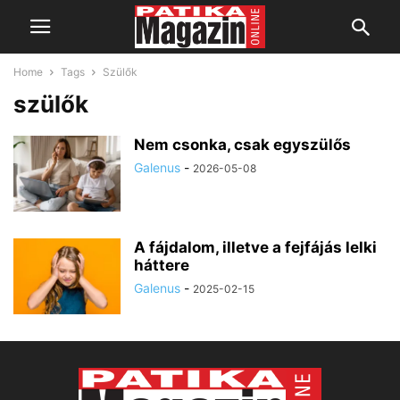
Home
Tags
Szülők
szülők
Nem csonka, csak egyszülős
Galenus
-
2026-05-08
A fájdalom, illetve a fejfájás lelki
háttere
Galenus
-
2025-02-15